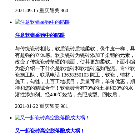
2021-09-15
重庆耀美
960
注意软瓷采购中的陷阱
与传统瓷砖相比，软质瓷砖质地柔软，像牛皮一样，具
有超强的立体感。软质瓷砖为瓷砖添加了柔韧的元素，
改变了传统瓷砖坚硬的地面，使其更加柔软。下面小编
为您介绍一下什么是软地砖和软地砖选购毛泥。专业软
瓷施工队，联系电话 13638350103 陈工，软瓷，辅材，
施工，勾缝，上百工地项目，质量可靠，单价优惠，期
待和您的精诚合作！软瓷砖含有70%的土壤和30%的水
溶性添加剂。经400℃烧结，光照成型。回收后，
2021-01-22
重庆耀美
981
又一起瓷砖高空脱落酿成大祸！