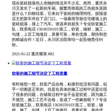
现在瓷砖脱落伤人伤物的情况并不少见。然而，重庆永
川又发生了一起新的车祸。频繁而彻底的工伤损失原因
是什么？归根结底，它来自于瓷砖的物理特性。据报道
店主把新车停在了店门口。一场暴雨导致住宅楼墙上的
瓷砖脱落，撞上了汽车。谁该承担损失？专业软瓷施工
队，联系电话 13638350103 陈工，软瓷，辅材，施工，
勾缝，上百工地项目，质量可靠，单价优惠，期待和您
的精诚合作！近日，永川区法院审结一起坠物责任纠
纷。
2021-01-22
重庆耀美
882
软瓷的施工细节决定了工程质量
有时候想一想，软瓷产品合格，粘接剂也没有问题，似
乎一切都是正常的。但是在具体的施工过程中还是出现
了很多的问题，在铺装过程中会不会是软瓷，因为施工
不规范，施工工艺不合格，造成了一些麻烦呢？？专业
软瓷施工队，联系电话 13638350103 陈工，软瓷，辅
材，施工，勾缝，上百工地项目，质量可靠，单价优