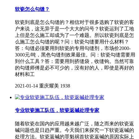
软瓷怎么勾缝？
软瓷到底是怎么勾缝的？相信对于很多选购了软瓷的客
户来说，这无异于是一个大大的问号？软瓷运到了工地
上但是怎么施工却成为了一个难题。所以软瓷到底是怎
么施工怎么勾缝的呢？问：软瓷勾缝要用什么材料？
答：勾缝必须要用到软瓷的专用勾缝剂，市场价2000-
3000元/吨，黑色勾缝剂效果最佳。问：软瓷勾缝需要用
到什么工具？答：需要用到挤缝袋，收缝钩。当然可靠
的勾缝师傅是必不可少的，没有好的人，即使是再好的
材料和工
2021-01-14
重庆耀美
1938
专业软瓷施工队伍，软瓷返碱处理专家
随着软瓷在国内的应用越来越广泛，随之而来的软瓷返
碱问题也是日趋严重。今天我们来探究一下软瓷返碱的
处理方法。软瓷返碱的罪魁祸首软瓷返碱的原因实际上