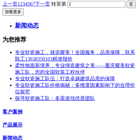
上一页
1
2
3
4
5
6
7
下一页
转至第
加载更多
新闻动态
为您推荐
专业软瓷施工，就选耀美！全国服务，品质保障，联系
陈工13638350103精准报价
柔性饰面新境界，专业缔造建筑之美——重庆耀美软瓷
施工队，您的全国软装工程伙伴
专业软瓷施工队伍：打造卓越建筑品质的保障
专业软瓷施工队价格揭秘：多维度因素影响下的合理价
位探究
探寻软瓷施工队：多渠道找优质团队
客户案例
产品展示
新闻动态