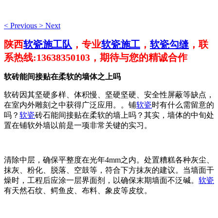
<
Previous
>
Next
陕西
软瓷施工队
，专业
软瓷施工
，
软瓷勾缝
，联
系热线:13638350103，期待与您的精诚合作
软砖能间接贴在柔软的墙体之上吗
软砖因其坚硬多样、体积慢、坚硬坚硬、安全性屏蔽等缺点，
在室内外雕刻之中获得广泛应用。。铺
软瓷
时有什么需留意的
吗？
软瓷
砖石能间接贴在柔软的墙上吗？其实，墙体的中旬处
置在铺软外墙以前是一项非常关键的实习。
清除中层，确保平整度在光年4mm之内。处置糟糕各种灰尘、
抹灰、粉化、脱落、空鼓等，符合下方抹灰的建议。当墙面干
燥时，工程后应涂一层界面剂，以确保末期墙面不泛碱。
软瓷
有天然石纹、鳄鱼皮、布料、象皮等皮纹。