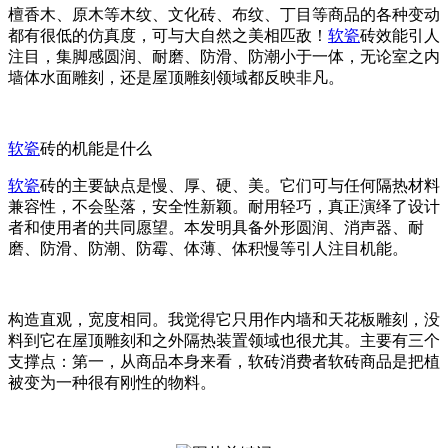
檀香木、原木等木纹、文化砖、布纹、丁目等商品的各种变动
都有很低的仿真度，可与大自然之美相匹敌！
软瓷
砖效能引人
注目，集脚感圆润、耐磨、防滑、防潮小于一体，无论室之内
墙体水面雕刻，还是屋顶雕刻领域都反映非凡。
软瓷
砖的机能是什么
软瓷
砖的主要缺点是慢、厚、硬、美。它们可与任何隔热材料
兼容性，不会坠落，安全性新颖。耐用轻巧，真正演绎了设计
者和使用者的共同愿望。本发明具备外形圆润、消声器、耐
磨、防滑、防潮、防霉、体薄、体积慢等引人注目机能。
构造直观，宽度相同。我觉得它只用作内墙和天花板雕刻，没
料到它在屋顶雕刻和之外隔热装置领域也很尤其。主要有三个
支撑点：第一，从商品本身来看，软砖消费者软砖商品是把植
被变为一种很有刚性的物料。