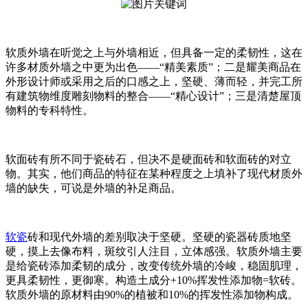
软质外墙在听觉之上与外墙相近，但具备一定的柔韧性，这在
许多材质外墙之中更为出色——“精美素质”；二是耀美商品在
外形设计师或采用之后的口感之上，坚硬、薄而轻，并完工所
有建筑物维度雕刻物料的整合——“精心设计”；三是清楚屋顶
物料的专科特性。
软面砖有所不同于瓷砖石，但决不是硬面砖和软面砖的对立
物。其实，他们商品的特征在某种程度之上填补了现代材质外
墙的缺失，可说是外墙的补足商品。
软瓷
砖和现代外墙的差别取决于坚硬。坚硬的瓷器砖质地坚
硬，摸上去像布料，斑纹引人注目，立体感强。软质外墙主要
是给瓷砖添加柔韧的成分，改变传统外墙的冷峻，稳固肌理，
更具柔韧性，更御寒。构造土成分+10%挥发性添加物=软砖。
软质外墙的原材料由90%的植被和10%的挥发性添加物构成。