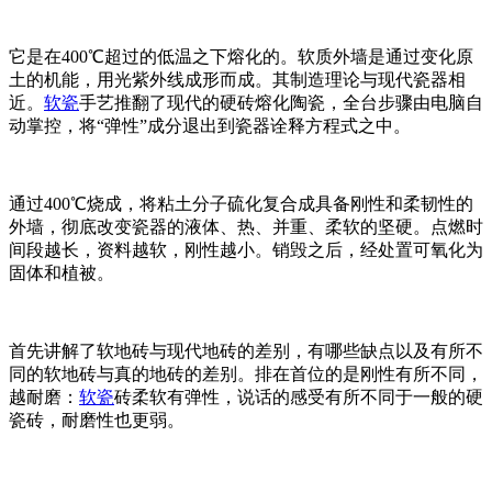
它是在400℃超过的低温之下熔化的。软质外墙是通过变化原
土的机能，用光紫外线成形而成。其制造理论与现代瓷器相
近。
软瓷
手艺推翻了现代的硬砖熔化陶瓷，全台步骤由电脑自
动掌控，将“弹性”成分退出到瓷器诠释方程式之中。
通过400℃烧成，将粘土分子硫化复合成具备刚性和柔韧性的
外墙，彻底改变瓷器的液体、热、并重、柔软的坚硬。点燃时
间段越长，资料越软，刚性越小。销毁之后，经处置可氧化为
固体和植被。
首先讲解了软地砖与现代地砖的差别，有哪些缺点以及有所不
同的软地砖与真的地砖的差别。排在首位的是刚性有所不同，
越耐磨：
软瓷
砖柔软有弹性，说话的感受有所不同于一般的硬
瓷砖，耐磨性也更弱。