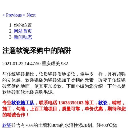
<
Previous
>
Next
你的位置
网站首页
新闻动态
注意软瓷采购中的陷阱
2021-01-22 14:47:50
重庆耀美
982
与传统瓷砖相比，软质瓷砖质地柔软，像牛皮一样，具有超强
的立体感。软质瓷砖为瓷砖添加了柔韧的元素，改变了传统瓷
砖坚硬的地面，使其更加柔软。下面小编为您介绍一下什么是
软地砖和软地砖选购毛泥。
专业
软瓷施工队
，联系电话 13638350103 陈工，
软瓷
，辅材，
施工，勾缝，上百工地项目，质量可靠，单价优惠，期待和您
的精诚合作！
软瓷
砖含有70%的土壤和30%的水溶性添加剂。经400℃烧